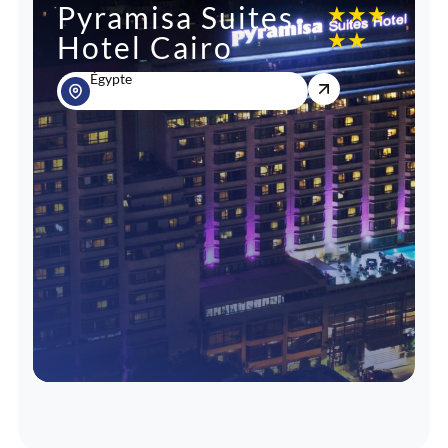
Pyramisa Suites
★
★
★
★
★
Hotel Cairo
Égypte