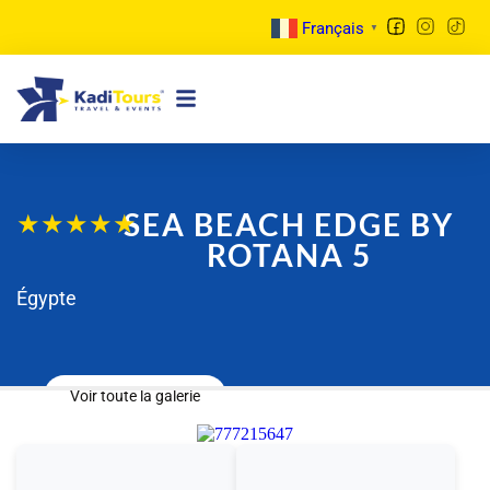
Français
▼
SEA BEACH EDGE BY
★
★
★
★
★
ROTANA 5
Égypte
Voir toute la galerie